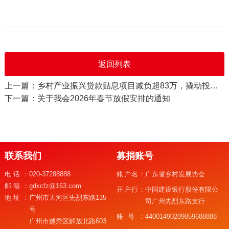
返回列表
上一篇：乡村产业振兴贷款贴息项目减负超83万，撬动投资3750万
下一篇：关于我会2026年春节放假安排的通知
联系我们
募捐账号
电话：
020-37288888
账户名：
广东省乡村发展协会
邮箱：
gdxcfz@163.com
开户行：
中国建设银行股份有限公
地址：
广州市天河区先烈东路135
司广州先烈东路支行
号
账号：
44001490209059688888
广州市越秀区解放北路603