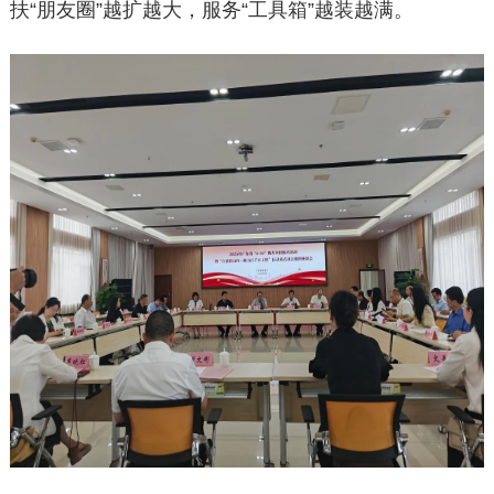
扶“朋友圈”越扩越大，服务“工具箱”越装越满。