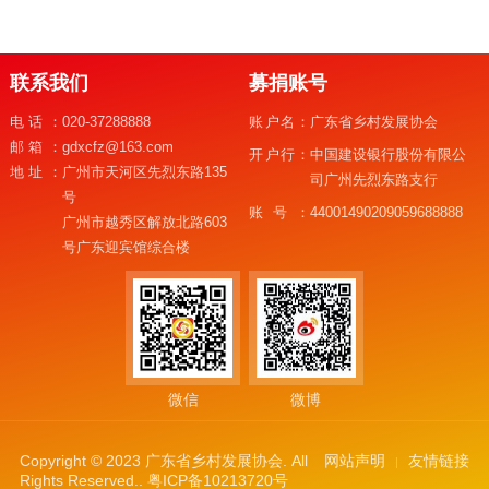
联系我们
募捐账号
电话：
020-37288888
账户名：
广东省乡村发展协会
邮箱：
gdxcfz@163.com
开户行：
中国建设银行股份有限公
地址：
广州市天河区先烈东路135
司广州先烈东路支行
号
账号：
44001490209059688888
广州市越秀区解放北路603
号广东迎宾馆综合楼
微信
微博
Copyright © 2023 广东省乡村发展协会. All
网站声明
友情链接
Rights Reserved..
粤ICP备10213720号