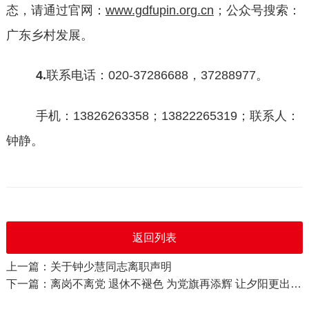
态，请通过官网：
www.gdfupin.o
r
g.cn
；公众号搜索：
广东乡村发展。
4.
联系电话：
020-37286688，37288
977。
手机：
13826263358；138
22265319；联系人：
钟静。
返回列表
上一篇：关于钟少慧同志离职声明
下一篇：离岗不离党 退休不褪色 为党旗再添辉 让夕阳更出彩 广东省乡村发展协会招聘退休离岗专职干部