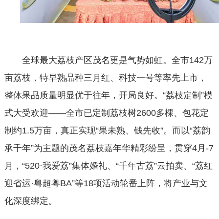
全球最大荔枝产区茂名更是气势如虹。全市
142万
亩荔枝，特早熟品种三月红、科技一号等率先上市，
整体果品质量明显优于往年，开局良好。“荔枝定制”模
式大受欢迎——全市已定制荔枝树2600多棵、包花定
制约1.5万亩，真正实现“果未熟、钱先收”。而以“荔韵
承千年”为主题的茂名荔枝嘉年华精彩纷呈，贯穿4月-7
月，“520·我爱荔”集体婚礼、“千年古荔”云拍卖、“荔红
迎省运·粤超粤BA”等18项活动轮番上阵，将产业与文
化深度绑定。