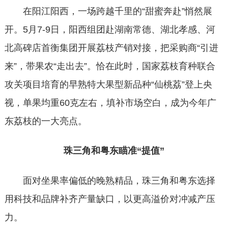
在阳江阳西，一场跨越千里的
“甜蜜奔赴”悄然展
开。5月7-9日，阳西组团赴湖南常德、湖北孝感、河
北高碑店首衡集团开展荔枝产销对接，把采购商“引进
来”，带果农“走出去”。恰在此时，国家荔枝育种联合
攻关项目培育的早熟特大果型新品种“仙桃荔”登上央
视，单果均重60克左右，填补市场空白，成为今年广
东荔枝的一大亮点。
珠三角和粤东瞄准
“提值”
面对坐果率偏低的晚熟精品，珠三角和粤东选择
用科技和品牌补齐产量缺口，以更高溢价对冲减产压
力。