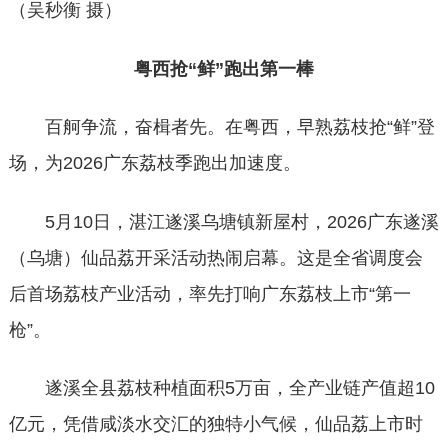
（吴秒衡 摄）
粤西抢
“鲜”跑出第一棒
百舸争流，奋楫者先。在粤西，早熟荔枝抢
“鲜”登
场，为2026广东荔枝季跑出加速度。
5月10日，湛江遂溪乌塘镇新屋村，2026广东遂溪
（乌塘）仙品荔开采活动热闹启幕。这是全省调度会
后首场荔枝产业活动，率先打响广东荔枝上市“第一
枪”。
遂溪全县荔枝种植面积
5万亩，全产业链产值超10
亿元，凭借咸淡水交汇的独特小气候，仙品荔上市时