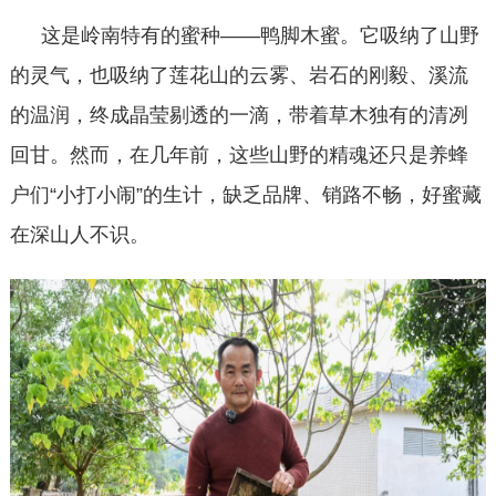
这是岭南特有的蜜种
——鸭脚木蜜。它吸纳了山野
的灵气，也吸纳了莲花山的云雾、岩石的刚毅、溪流
的温润，终成晶莹剔透的一滴，带着草木独有的清冽
回甘。然而，在几年前，这些山野的精魂还只是养蜂
户们“小打小闹”的生计，缺乏品牌、销路不畅，好蜜藏
在深山人不识。