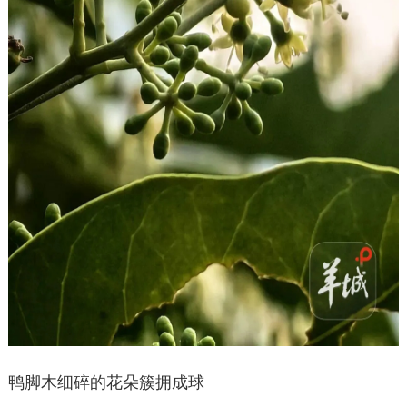
鸭脚木细碎的花朵簇拥成球