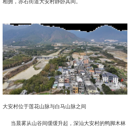
相拥，赤石街道大安村静卧其间。
大安村位于莲花山脉与白马山脉之间
当晨雾从山谷间缓缓升起，深汕大安村的鸭脚木林