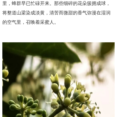
里，蜂群早已忙碌开来。那些细碎的花朵簇拥成球，
将整道山梁染成淡黄，清苦而微甜的香气弥漫在湿润
的空气里，召唤着采蜜人。