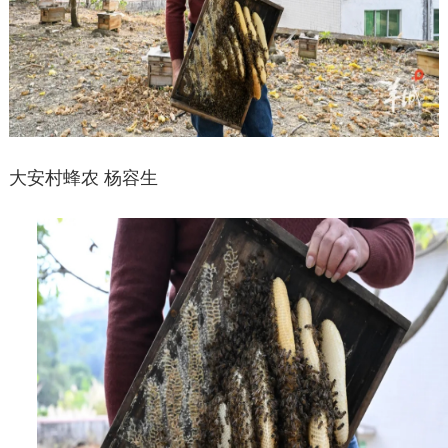
大安村蜂农
杨容生