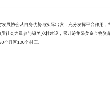
百千万工程
组织架构
对口合作
证书下载
协会领导
招商投资
绿美广东生态建设
6·30助力乡村振兴
村发展协会从自身优势与实际出发，充分发挥平台作用，
动员社会力量参与绿美乡村建设，累计筹集绿美资金物资超
30个县区100个村庄。