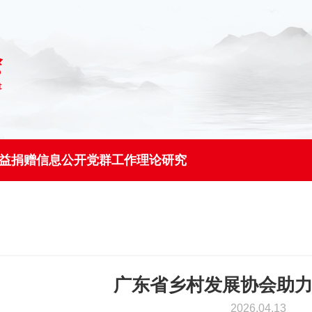
益捐赠
信息公开
党群工作
理论研究
资金使用公示
党群服务站
领导关怀
协会要闻
粤乡产业
会员名录
省内帮扶
公益项目
调研成果
协会信息公开
党支部工作
协会简介
政声传递
粤乡建设
产品推介
社村联动
捐赠指引
协会图书
工青妇工作
协会文化
会员动态
粤乡治理
申请入会
东西协作
在线捐赠
广东省乡村发展协会助
协会大事记
媒体报道
城乡融合
援藏援疆
阳光捐赠
2026.04.13