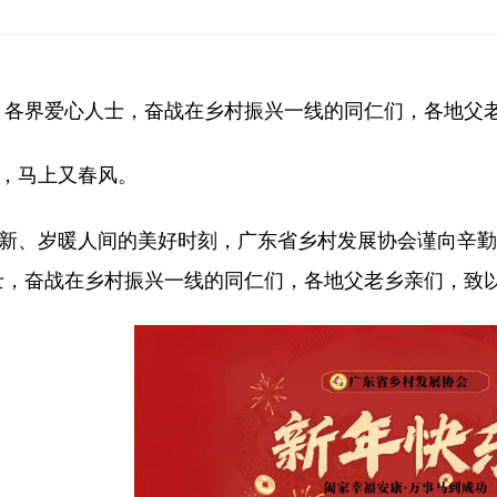
百千万工程
组织架构
对口合作
证书下载
协会领导
招商投资
绿美广东生态建设
6·30助力乡村振兴
、各界爱心人士，奋战在乡村振兴一线的同仁们，各地父
，马上又春风。
、岁暖人间的美好时刻，广东省乡村发展协会谨向辛勤
士，奋战在乡村振兴一线的同仁们，各地父老乡亲们，致