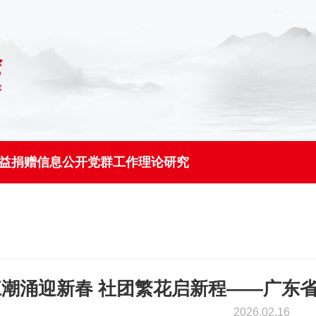
益捐赠
信息公开
党群工作
理论研究
资金使用公示
党群服务站
领导关怀
协会要闻
粤乡产业
会员名录
省内帮扶
公益项目
调研成果
协会信息公开
党支部工作
协会简介
政声传递
粤乡建设
产品推介
社村联动
捐赠指引
协会图书
工青妇工作
协会文化
会员动态
粤乡治理
申请入会
东西协作
在线捐赠
潮涌迎新春 社团繁花启新程——广东省
协会大事记
媒体报道
城乡融合
援藏援疆
阳光捐赠
2026.02.16